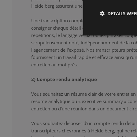
Heidelberg assurent une transcription correcte et d
DETAILS WE
Une transcription complète constitue la solution i
consigner chaque détail de l'entretien au mot près.
répétitions, le langage verbal ou les phrases coup
scrupuleusement noté, indépendamment de la co
l'agencement de l'exposé. Nos transcripteurs prêten
fournissent un travail rapide et efficace ainsi qu'u
entretien au mot près.
2) Compte rendu analytique
Vous souhaitez un résumé clair de votre entretien
résumé analytique ou « executive summary » cons
entretien ou d'une réunion dans un document circ
Vous souhaitez disposer d'un compte-rendu détaill
transcripteurs chevronnés à Heidelberg, qui ne r