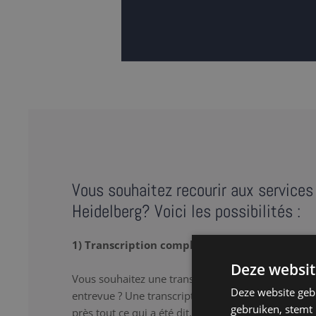
Vous souhaitez recourir aux services 
Heidelberg? Voici les possibilités :
1) Transcription complète
Deze websit
Vous souhaitez une transcription verbatim de votr
Deze website geb
entrevue ? Une transcription complète ou « full tr
gebruiken, stemt
près tout ce qui a été dit, y compris les 'hum’ et le