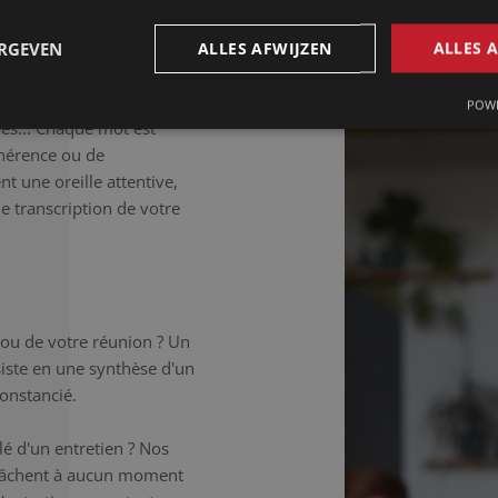
étaillée.
ERGEVEN
ALLES AFWIJZEN
ALLES 
déale si vous souhaitez
 Les tics de langage, les
POWE
ées... Chaque mot est
hérence ou de
t une oreille attentive,
ne transcription de votre
 ou de votre réunion ? Un
iste en une synthèse d'un
onstancié.
é d'un entretien ? Nos
elâchent à aucun moment