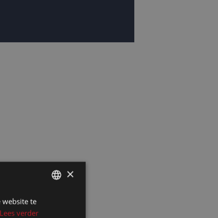
×
 website te
DUTCH
Lees verder
DUTCH