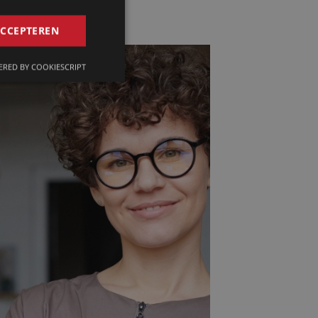
GERMAN
ACCEPTEREN
FRENCH
RED BY COOKIESCRIPT
ENGLISH