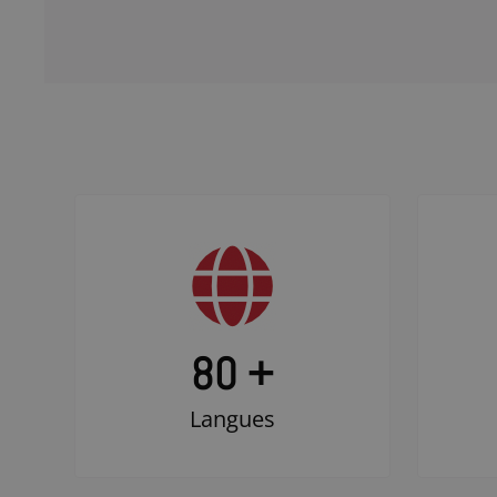
80 +
Langues