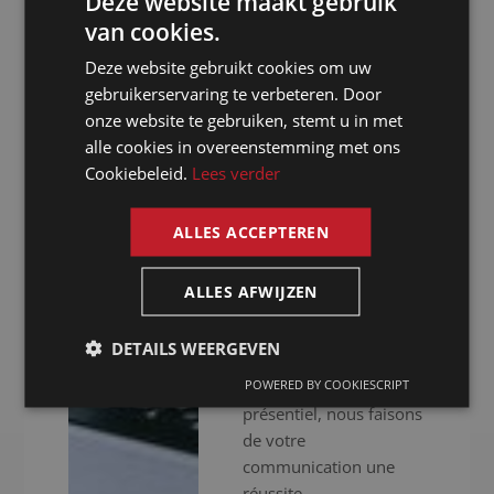
Deze website maakt gebruik
assurons une approche
van cookies.
DUTCH
professionnelle. Nous
Deze website gebruikt cookies om uw
ne nous contentons pas
DUTCH
gebruikerservaring te verbeteren. Door
de vous fournir des
GERMAN
onze website te gebruiken, stemt u in met
interprètes
alle cookies in overeenstemming met ons
expérimentés, nous
FRENCH
Cookiebeleid.
Lees verder
mettons aussi à votre
ENGLISH
disposition un
équipement audiovisuel
ALLES ACCEPTEREN
haut de gamme pour
que votre événement se
ALLES AFWIJZEN
déroule sans accrocs.
Que vous organisiez
DETAILS WEERGEVEN
des réunions virtuelles,
POWERED BY COOKIESCRIPT
hybrides ou en
présentiel, nous faisons
de votre
communication une
réussite.