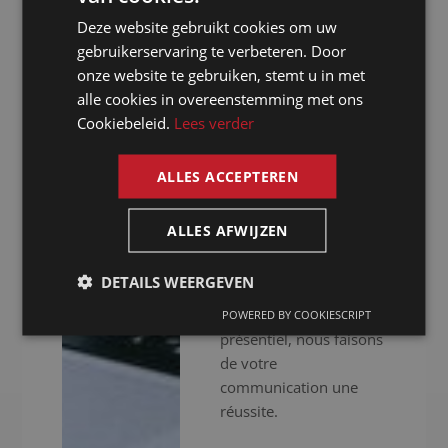
professionnelle. Nous
Deze website gebruikt cookies om uw
ne nous contentons pas
DUTCH
gebruikerservaring te verbeteren. Door
de vous fournir des
GERMAN
onze website te gebruiken, stemt u in met
interprètes
alle cookies in overeenstemming met ons
expérimentés, nous
FRENCH
Cookiebeleid.
Lees verder
mettons aussi à votre
ENGLISH
disposition un
équipement audiovisuel
ALLES ACCEPTEREN
haut de gamme pour
que votre événement se
ALLES AFWIJZEN
déroule sans accrocs.
Que vous organisiez
DETAILS WEERGEVEN
des réunions virtuelles,
hybrides ou en
POWERED BY COOKIESCRIPT
présentiel, nous faisons
de votre
communication une
réussite.