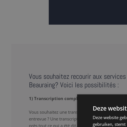
Vous souhaitez recourir aux services 
Beauraing? Voici les possibilités :
1) Transcription complète
Deze websit
Vous souhaitez une transcription verbatim de votr
Deze website geb
entrevue ? Une transcription complète ou « full tr
gebruiken, stemt
près tout ce qui a été dit, y compris les 'hum’ et le