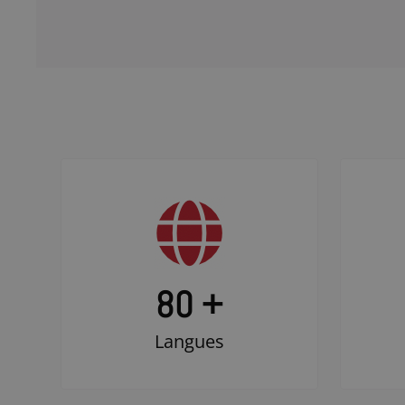
80 +
Langues