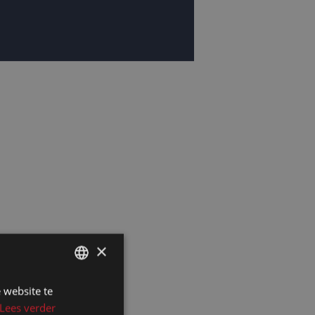
×
 website te
DUTCH
Lees verder
DUTCH