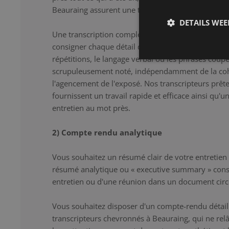
Beauraing assurent une transcription correcte et dé
DETAILS WE
Une transcription complète constitue la solution i
consigner chaque détail de l'entretien au mot près.
répétitions, le langage verbal ou les phrases coup
scrupuleusement noté, indépendamment de la co
l'agencement de l'exposé. Nos transcripteurs prêten
fournissent un travail rapide et efficace ainsi qu'u
entretien au mot près.
2) Compte rendu analytique
Vous souhaitez un résumé clair de votre entretien
résumé analytique ou « executive summary » cons
entretien ou d'une réunion dans un document circ
Vous souhaitez disposer d'un compte-rendu détaill
transcripteurs chevronnés à Beauraing, qui ne r