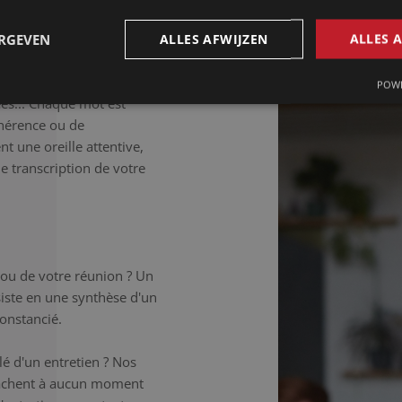
taillée.
ERGEVEN
ALLES AFWIJZEN
ALLES 
déale si vous souhaitez
 Les tics de langage, les
POWE
ées... Chaque mot est
hérence ou de
t une oreille attentive,
ne transcription de votre
 ou de votre réunion ? Un
iste en une synthèse d'un
onstancié.
é d'un entretien ? Nos
elâchent à aucun moment