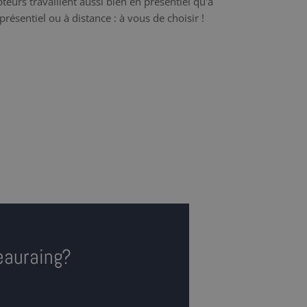
teurs travaillent aussi bien en présentiel qu'à
présentiel ou à distance : à vous de choisir !
eauraing?