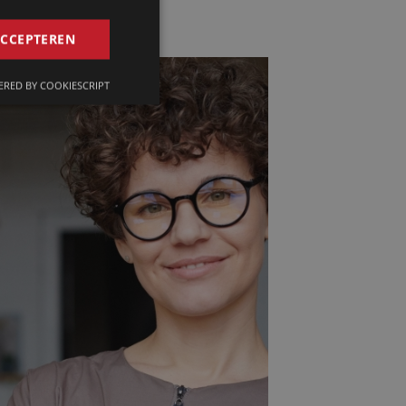
GERMAN
ACCEPTEREN
FRENCH
RED BY COOKIESCRIPT
ENGLISH