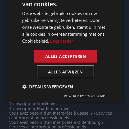
van cookies.
DUTCH
Transcripteur Buenos Aires
Vous avez besoin d’un interprète à Castries ? - Services
Deze website gebruikt cookies om uw
DUTCH
d’interprétation professionnels
gebruikerservaring te verbeteren. Door
Transcripteur Turnhout
GERMAN
Transcripteur Hyderabad
onze website te gebruiken, stemt u in met
Transcripteur Bottrop
alle cookies in overeenstemming met ons
FRENCH
Transcripteur Bichkek
Transcripteur Landen
Cookiebeleid.
Lees verder
Vous avez besoin d’un interprète à Wiltz ? - Services
ENGLISH
d’interprétation professionnels
Vous avez besoin d’un interprète à Bruxelles ? - Services
ALLES ACCEPTEREN
d’interprétation professionnels
Transcripteur Tulle
Vous avez besoin d’un interprète à Libreville ? - Services
d’interprétation professionnels
ALLES AFWIJZEN
Transcripteur Foix
Transcripteur Évreux
Vous avez besoin d’un interprète à Fosses-la-Ville ? -
DETAILS WEERGEVEN
Services d’interprétation professionnels
Vous avez besoin d’un interprète à Brest ? - Services
POWERED BY COOKIESCRIPT
d’interprétation professionnels
Transcripteur Stockholm
Transcripteur Haarlemmermeer
Vous avez besoin d’un interprète à Cassel ? - Services
d’interprétation professionnels
Vous avez besoin d’un interprète à Oldenbourg ? -
Services d’interprétation professionnels