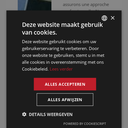
assurons une approche
professionnelle. Nous
×
ne nous contentons pas
Deze website maakt gebruik
de vous fournir des
van cookies.
interprètes
DUTCH
expérimentés, nous
Deze website gebruikt cookies om uw
DUTCH
mettons aussi à votre
gebruikerservaring te verbeteren. Door
disposition un
GERMAN
onze website te gebruiken, stemt u in met
équipement audiovisuel
alle cookies in overeenstemming met ons
FRENCH
haut de gamme pour
Cookiebeleid.
Lees verder
ENGLISH
que votre événement se
déroule sans accrocs.
ALLES ACCEPTEREN
Que vous organisiez
des réunions virtuelles,
ALLES AFWIJZEN
hybrides ou en
présentiel, nous faisons
de votre
DETAILS WEERGEVEN
communication une
POWERED BY COOKIESCRIPT
réussite.