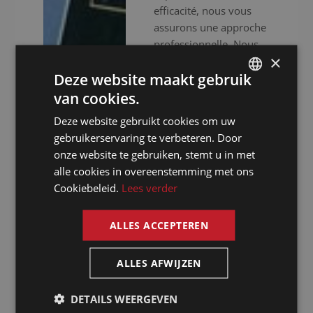
efficacité, nous vous
assurons une approche
professionnelle. Nous
×
ne nous contentons pas
Deze website maakt gebruik
de vous fournir des
interprètes
van cookies.
DUTCH
expérimentés, nous
Deze website gebruikt cookies om uw
DUTCH
mettons aussi à votre
gebruikerservaring te verbeteren. Door
disposition un
GERMAN
onze website te gebruiken, stemt u in met
équipement audiovisuel
alle cookies in overeenstemming met ons
FRENCH
haut de gamme pour
Cookiebeleid.
Lees verder
que votre événement se
ENGLISH
déroule sans accrocs.
ALLES ACCEPTEREN
Que vous organisiez
des réunions virtuelles,
hybrides ou en
ALLES AFWIJZEN
présentiel, nous faisons
de votre
DETAILS WEERGEVEN
communication une