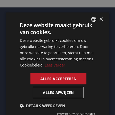
×
Autres lieux
Deze website maakt gebruik
Vous avez besoin d’un interprète à Hangzhou ? - Services
d’interprétation professionnels
van cookies.
DUTCH
Vous avez besoin d’un interprète à Karachi ? - Services
d’interprétation professionnels
Deze website gebruikt cookies om uw
DUTCH
Vous avez besoin d’un interprète à Niort ? - Services
gebruikerservaring te verbeteren. Door
d’interprétation professionnels
GERMAN
Transcripteur Nouméa
onze website te gebruiken, stemt u in met
Transcripteur Enschede
alle cookies in overeenstemming met ons
Vous avez besoin d’un interprète à Aubervilliers ? -
FRENCH
Services d’interprétation professionnels
Cookiebeleid.
Lees verder
Transcripteur Saint-Vith
ENGLISH
Vous avez besoin d’un interprète à Overbetuwe ? -
Services d’interprétation professionnels
ALLES ACCEPTEREN
Vous avez besoin d’un interprète à Erfurt ? - Services
d’interprétation professionnels
Transcripteur Chiny
Vous avez besoin d’un interprète à Midden-Groningen ? -
ALLES AFWIJZEN
Services d’interprétation professionnels
Transcripteur Maisons-Alfort
Vous avez besoin d’un interprète à Walcourt ? - Services
DETAILS WEERGEVEN
d’interprétation professionnels
Transcripteur Hoeksche Waard
POWERED BY COOKIESCRIPT