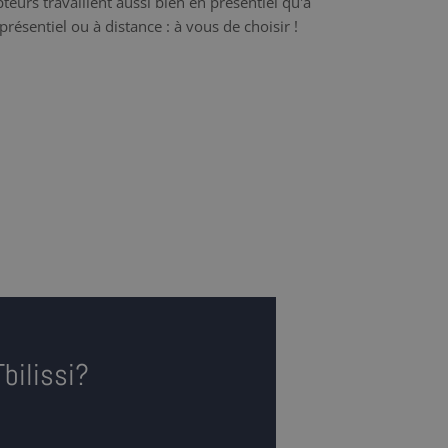
teurs travaillent aussi bien en présentiel qu'à
présentiel ou à distance : à vous de choisir !
bilissi?