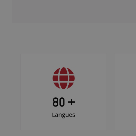
80 +
Langues