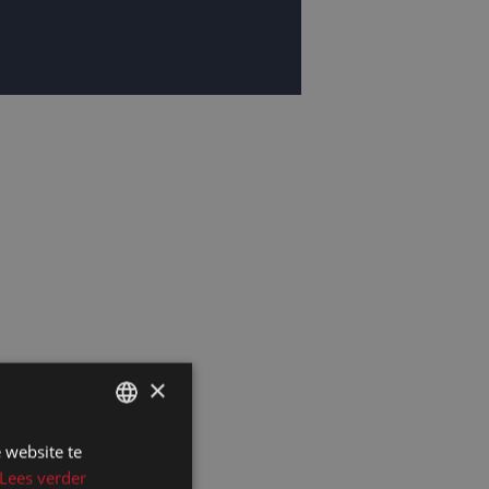
×
 website te
DUTCH
Lees verder
DUTCH