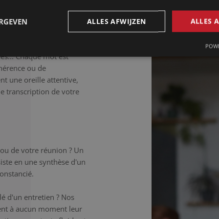
llée.
ERGEVEN
ALLES AFWIJZEN
ALLES 
déale si vous souhaitez
 Les tics de langage, les
POWE
ées... Chaque mot est
hérence ou de
t une oreille attentive,
ne transcription de votre
 ou de votre réunion ? Un
iste en une synthèse d'un
onstancié.
é d'un entretien ? Nos
chent à aucun moment leur