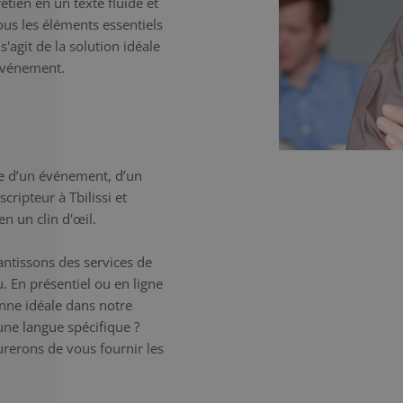
etien en un texte fluide et
tous les éléments essentiels
'agit de la solution idéale
'événement.
e d’un événement, d’un
cripteur à Tbilissi et
n un clin d'œil.
antissons des services de
. En présentiel ou en ligne
onne idéale dans notre
une langue spécifique ?
erons de vous fournir les