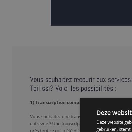
Vous souhaitez recourir aux services 
Tbilissi? Voici les possibilités :
1) Transcription complète
Deze websit
Vous souhaitez une transcription verbatim de votr
Deze website geb
entrevue ? Une transcription complète ou « full tr
gebruiken, stemt
près tout ce qui a été dit, y compris les 'hum’ et le