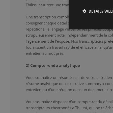
Tbilissi assurent une transcription correcte et détai
DETAILS WE
Une transcription complète constitue la solution i
consigner chaque détail de l'entretien au mot près.
répétitions, le langage verbal ou les phrases coup
scrupuleusement noté, indépendamment de la co
l'agencement de l'exposé. Nos transcripteurs prêten
fournissent un travail rapide et efficace ainsi qu'u
entretien au mot près.
2) Compte rendu analytique
Vous souhaitez un résumé clair de votre entretien
résumé analytique ou « executive summary » cons
entretien ou d'une réunion dans un document circ
Vous souhaitez disposer d'un compte-rendu détaill
transcripteurs chevronnés à Tbilissi, qui ne relâ