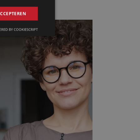
GERMAN
ACCEPTEREN
FRENCH
RED BY COOKIESCRIPT
ENGLISH