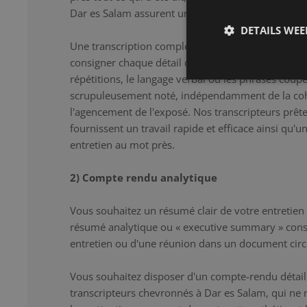
Dar es Salam assurent une transcription correcte et
DETAILS WE
Une transcription complète constitue la solution i
consigner chaque détail de l'entretien au mot près.
répétitions, le langage verbal ou les phrases coup
scrupuleusement noté, indépendamment de la co
l'agencement de l'exposé. Nos transcripteurs prêten
fournissent un travail rapide et efficace ainsi qu'u
entretien au mot près.
2) Compte rendu analytique
Vous souhaitez un résumé clair de votre entretien
résumé analytique ou « executive summary » cons
entretien ou d'une réunion dans un document circ
Vous souhaitez disposer d'un compte-rendu détaill
transcripteurs chevronnés à Dar es Salam, qui ne