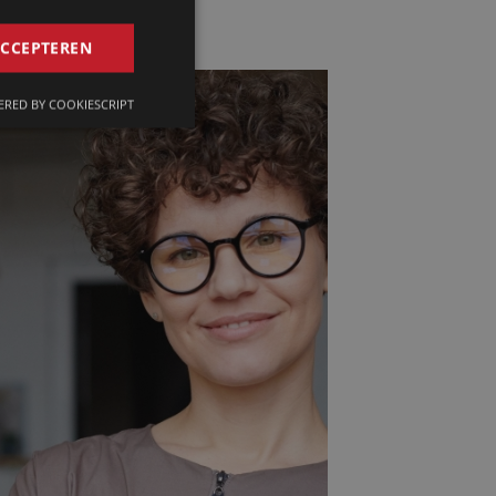
GERMAN
ACCEPTEREN
FRENCH
RED BY COOKIESCRIPT
ENGLISH