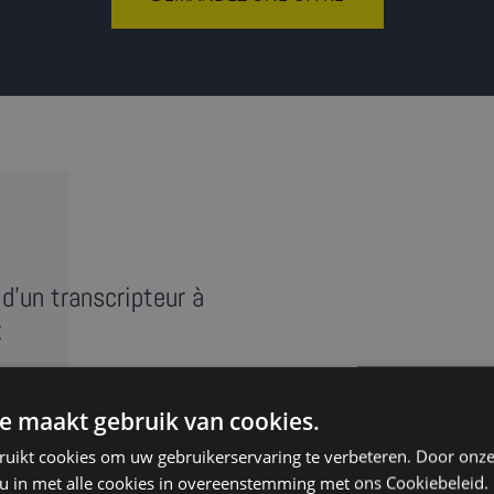
d'un transcripteur à
:
e maakt gebruik van cookies.
e réunion, entretien ou
ruikt cookies om uw gebruikerservaring te verbeteren. Door onze
anscript » reprend au mot
 u in met alle cookies in overeenstemming met ons Cookiebeleid.
s ‘euh’. Nos transcripteurs à