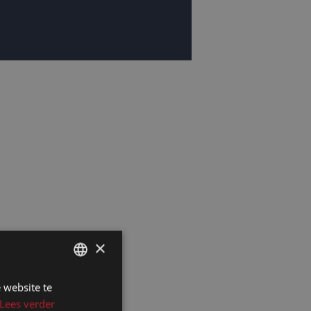
×
 website te
DUTCH
Lees verder
DUTCH