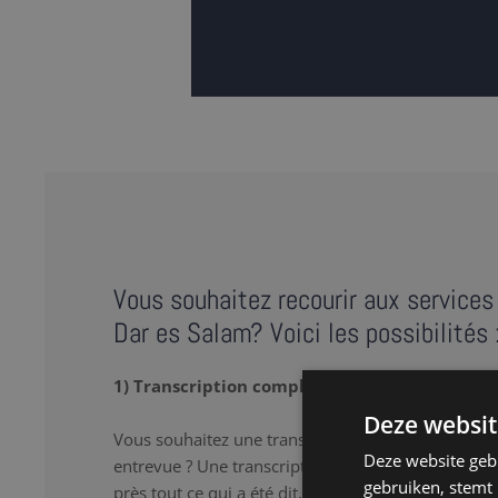
Vous souhaitez recourir aux services 
Dar es Salam? Voici les possibilités 
1) Transcription complète
Deze websit
Vous souhaitez une transcription verbatim de votr
Deze website geb
entrevue ? Une transcription complète ou « full tr
gebruiken, stemt
près tout ce qui a été dit, y compris les 'hum’ et le