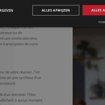
 détaillée.
ERGEVEN
ALLES AFWIJZEN
ALLES 
déale si vous souhaitez
 Les tics de langage, les
POWE
ées... Chaque mot est
hérence ou de
t une oreille attentive,
ne transcription de votre
 ou de votre réunion ? Un
iste en une synthèse d'un
onstancié.
é d'un entretien ? Nos
 relâchent à aucun moment