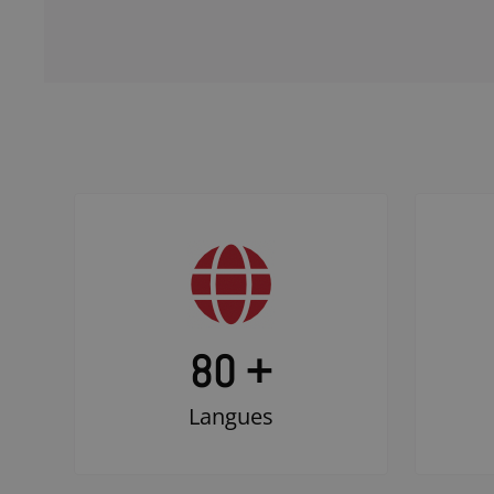
80 +
Langues