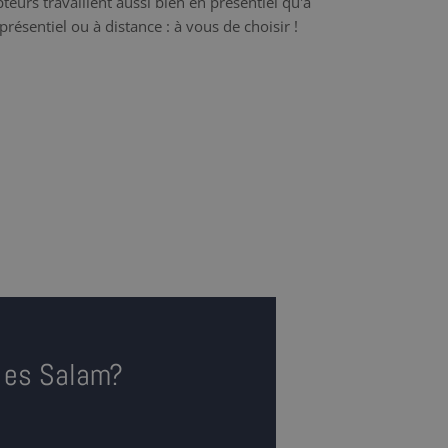
teurs travaillent aussi bien en présentiel qu'à
présentiel ou à distance : à vous de choisir !
r es Salam?