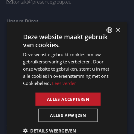
kontakt@presencegroup.eu
Unsere Büros
×
Deutschland - Berg / Starnberger See
Deze website maakt gebruik
Irland - Dublin 2
van cookies.
DUTCH
Luxemburg - Doncols
Deze website gebruikt cookies om uw
DUTCH
Niederlande - Maastricht
gebruikerservaring te verbeteren. Door
GERMAN
onze website te gebruiken, stemt u in met
alle cookies in overeenstemming met ons
Unsere Handelsvertreter
FRENCH
Cookiebeleid.
Lees verder
Frankreich
ENGLISH
Spanien
ALLES ACCEPTEREN
Vereinigtes Königreich
ALLES AFWIJZEN
Zertifikate
DETAILS WEERGEVEN