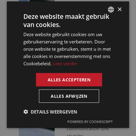
assurons une approche
×
professionnelle. Nous
Deze website maakt gebruik
ne nous contentons pas
van cookies.
DUTCH
de vous fournir des
interprètes
Deze website gebruikt cookies om uw
DUTCH
expérimentés, nous
gebruikerservaring te verbeteren. Door
GERMAN
mettons aussi à votre
onze website te gebruiken, stemt u in met
disposition un
alle cookies in overeenstemming met ons
FRENCH
équipement audiovisuel
Cookiebeleid.
Lees verder
ENGLISH
haut de gamme pour
que votre événement se
ALLES ACCEPTEREN
déroule sans accrocs.
Que vous organisiez
ALLES AFWIJZEN
des réunions virtuelles,
hybrides ou en
DETAILS WEERGEVEN
présentiel, nous faisons
de votre
POWERED BY COOKIESCRIPT
communication une
réussite.