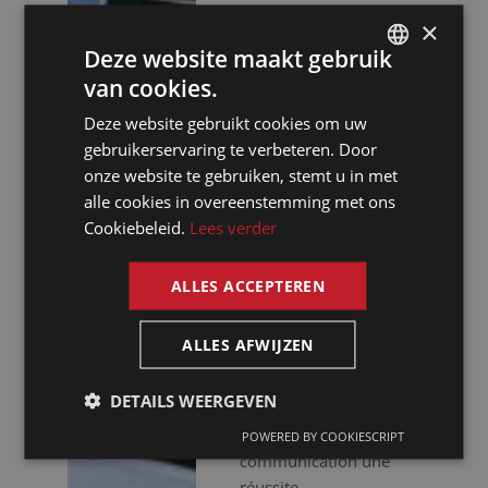
assurons une approche
×
professionnelle. Nous
Deze website maakt gebruik
ne nous contentons pas
van cookies.
DUTCH
de vous fournir des
interprètes
Deze website gebruikt cookies om uw
DUTCH
expérimentés, nous
gebruikerservaring te verbeteren. Door
GERMAN
mettons aussi à votre
onze website te gebruiken, stemt u in met
disposition un
alle cookies in overeenstemming met ons
FRENCH
équipement audiovisuel
Cookiebeleid.
Lees verder
ENGLISH
haut de gamme pour
que votre événement se
ALLES ACCEPTEREN
déroule sans accrocs.
Que vous organisiez
ALLES AFWIJZEN
des réunions virtuelles,
hybrides ou en
DETAILS WEERGEVEN
présentiel, nous faisons
de votre
POWERED BY COOKIESCRIPT
communication une
réussite.