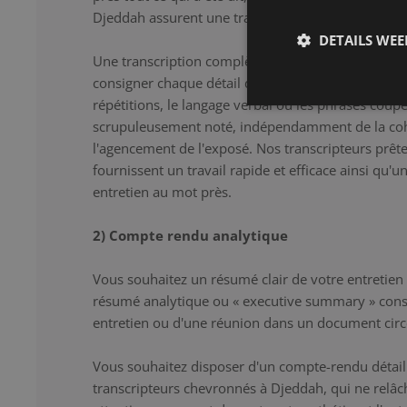
Djeddah assurent une transcription correcte et déta
DETAILS WE
Une transcription complète constitue la solution i
consigner chaque détail de l'entretien au mot près.
répétitions, le langage verbal ou les phrases coup
scrupuleusement noté, indépendamment de la co
l'agencement de l'exposé. Nos transcripteurs prêten
fournissent un travail rapide et efficace ainsi qu'u
entretien au mot près.
2) Compte rendu analytique
Vous souhaitez un résumé clair de votre entretien
résumé analytique ou « executive summary » cons
entretien ou d'une réunion dans un document circ
Vous souhaitez disposer d'un compte-rendu détaill
transcripteurs chevronnés à Djeddah, qui ne relâ