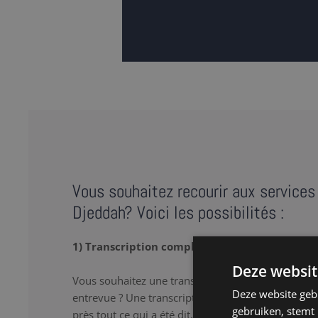
Vous souhaitez recourir aux services 
Djeddah? Voici les possibilités :
1) Transcription complète
Deze websit
Vous souhaitez une transcription verbatim de votr
Deze website geb
entrevue ? Une transcription complète ou « full tr
gebruiken, stemt
près tout ce qui a été dit, y compris les 'hum’ et le