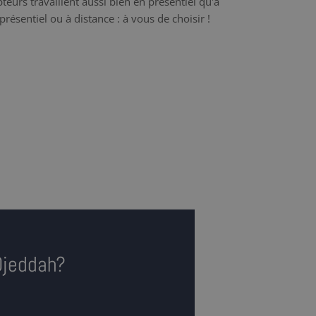
teurs travaillent aussi bien en présentiel qu'à
présentiel ou à distance : à vous de choisir !
Djeddah?