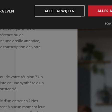
illée.
ERGEVEN
ALLES AFWIJZEN
ALLES 
déale si vous souhaitez
 Les tics de langage, les
POWE
ées... Chaque mot est
hérence ou de
t une oreille attentive,
ne transcription de votre
 ou de votre réunion ? Un
iste en une synthèse d'un
onstancié.
é d'un entretien ? Nos
chent à aucun moment leur