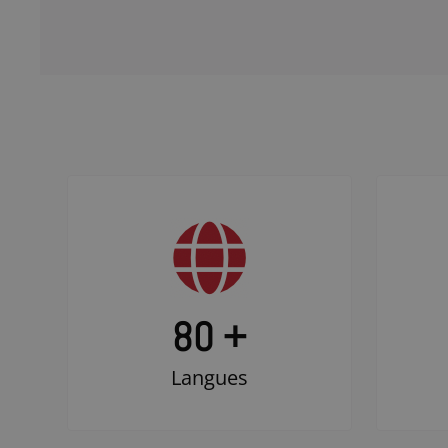
80 +
Langues