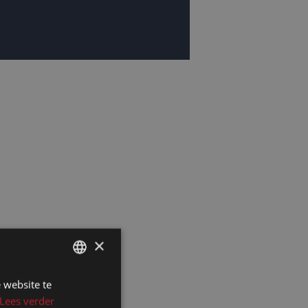
×
 website te
DUTCH
Lees verder
DUTCH