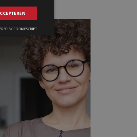
GERMAN
ACCEPTEREN
FRENCH
RED BY COOKIESCRIPT
ENGLISH