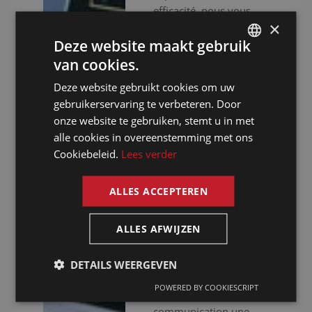
efficacité, nous vous
×
assurons une approche
Deze website maakt gebruik
professionnelle. Nous
ne nous contentons pas
van cookies.
DUTCH
de vous fournir des
Deze website gebruikt cookies om uw
DUTCH
interprètes
gebruikerservaring te verbeteren. Door
expérimentés, nous
GERMAN
onze website te gebruiken, stemt u in met
mettons aussi à votre
alle cookies in overeenstemming met ons
FRENCH
disposition un
Cookiebeleid.
Lees verder
équipement audiovisuel
ENGLISH
haut de gamme pour
ALLES ACCEPTEREN
que votre événement se
déroule sans accrocs.
Que vous organisiez
ALLES AFWIJZEN
des réunions virtuelles,
hybrides ou en
DETAILS WEERGEVEN
présentiel, nous faisons
POWERED BY COOKIESCRIPT
de votre
communication une